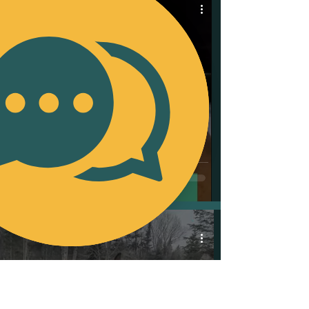
Théorie
Comportement de
substitution pour
éviter un stress