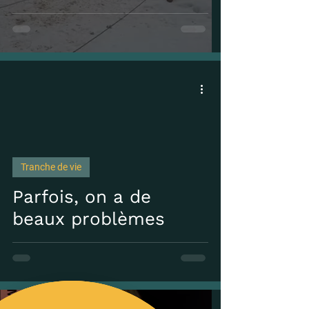
Tranche de vie
 video
Parfois, on a de
beaux problèmes