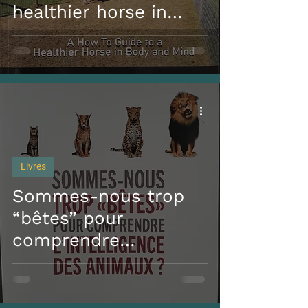
healthier horse in
body and mind, Amy
Del
Livres
Sommes-nous trop
“bêtes” pour
comprendre
l’intelligence des
animaux ?, Frans De
Wall