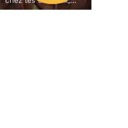
chez les chevaux,
Rachaël Draaisma
Livres
Biomécanique et
gymnastique du
cheval, Jean-Marie
Denoix