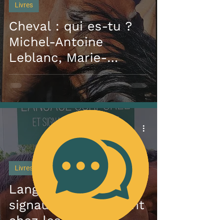
Livres
Cheval : qui es-tu ?
Michel-Antoine
Leblanc, Marie-
France Bouissou et
Frédérique Chéhu
Livres
Langage corporel et
signaux d'apaisement