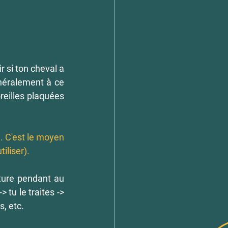
 si ton cheval a 
néralement à ce 
eilles plaquées 
 C'est le moyen 
iliser).
ture pendant au 
 tu le traites -> 
s, etc.