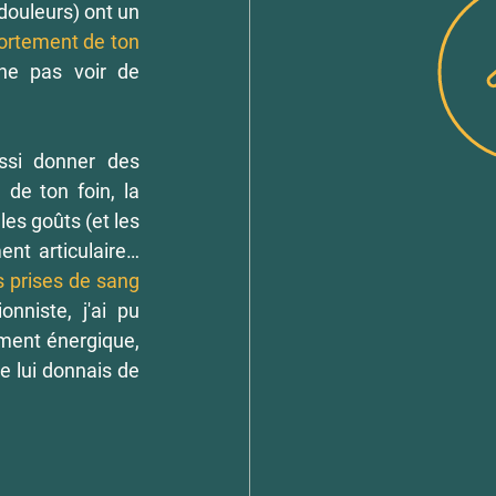
douleurs) ont un 
rtement de ton 
ne pas voir de 
ssi donner des 
de ton foin, la 
les goûts (et les 
portefeuilles) : vitamines E, sélénium, magnésium, spiruline, huile, supplément articulaire… 
s prises de sang 
nniste, j'ai pu 
ment énergique, 
 lui donnais de 