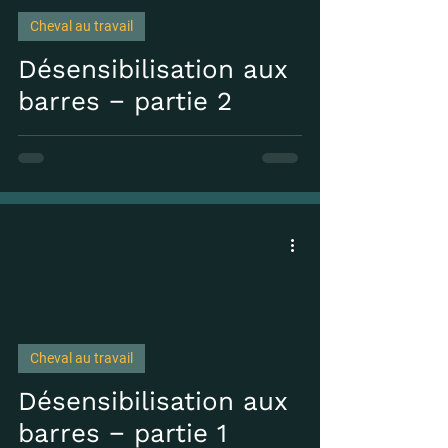
Cheval au travail
 video
Désensibilisation aux
barres − partie 2
Cheval au travail
 video
Désensibilisation aux
barres − partie 1