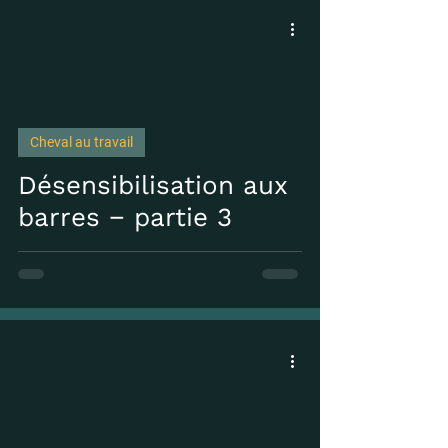
Cheval au travail
 video
Désensibilisation aux
barres − partie 3