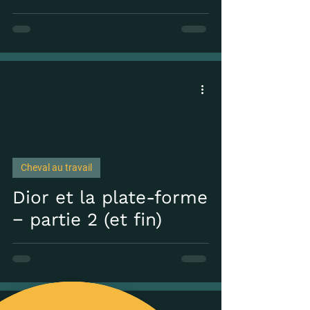
Cheval au travail
 video
Dior et la plate-forme
− partie 2 (et fin)